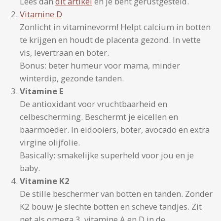
Lees dan
dit artikel
en je bent gerustgesteld.
Vitamine D
Zonlicht in vitaminevorm! Helpt calcium in botten
te krijgen en houdt de placenta gezond. In vette
vis, levertraan en boter.
Bonus: beter humeur voor mama, minder
winterdip, gezonde tanden.
Vitamine E
De antioxidant voor vruchtbaarheid en
celbescherming. Beschermt je eicellen en
baarmoeder. In eidooiers, boter, avocado en extra
virgine olijfolie.
Basically: smakelijke superheld voor jou en je
baby.
Vitamine K2
De stille beschermer van botten en tanden. Zonder
K2 bouw je slechte botten en scheve tandjes. Zit
net als omega 3, vitamine A en D in de