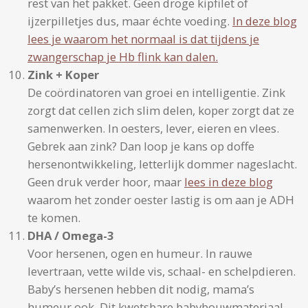
rest van het pakket. Geen droge kipfilet of
ijzerpilletjes dus, maar échte voeding.
In deze blog
lees je waarom het normaal is dat tijdens je
zwangerschap je Hb flink kan dalen.
Zink + Koper
De coördinatoren van groei en intelligentie. Zink
zorgt dat cellen zich slim delen, koper zorgt dat ze
samenwerken. In oesters, lever, eieren en vlees.
Gebrek aan zink? Dan loop je kans op doffe
hersenontwikkeling, letterlijk dommer nageslacht.
Geen druk verder hoor, maar
lees in deze blog
waarom het zonder oester lastig is om aan je ADH
te komen.
DHA / Omega-3
Voor hersenen, ogen en humeur. In rauwe
levertraan, vette wilde vis, schaal- en schelpdieren.
Baby’s hersenen hebben dit nodig, mama’s
humeur ook. Dit kwetsbare babybouwmateriaal