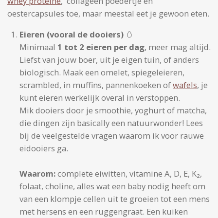
whey proteine
, collageen poedertje en
oestercapsules toe, maar meestal eet je gewoon eten.
Eieren (vooral de dooiers)
🥚
Minimaal
1 tot 2 eieren per dag
, meer mag altijd.
Liefst van jouw boer, uit je eigen tuin, of anders
biologisch. Maak een omelet, spiegeleieren,
scrambled, in muffins, pannenkoeken of
wafels
, je
kunt eieren werkelijk overal in verstoppen.
Mik dooiers door je smoothie, yoghurt of matcha,
die dingen zijn basically een natuurwonder! Lees
bij de veelgestelde vragen waarom ik voor rauwe
eidooiers ga.
Waarom:
complete eiwitten, vitamine A, D, E, K₂,
folaat, choline, alles wat een baby nodig heeft om
van een klompje cellen uit te groeien tot een mens
met hersens en een ruggengraat. Een kuiken