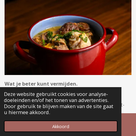
Wat je beter kunt vermijden.
Deze website gebruikt cookies voor analyse-
Fastfood, junkfood, transvetten, margarine,
doeleinden en/of het tonen van advertenties.
geraffineerde suikers (inclusief agavesiroop), light-
Door gebruik te blijven maken van de site gaat
u hiermee akkoord.
producten, soja, cafeïne (ja, ook elke dag chocola),
magnetronmaaltijden, producten met kunstmatige
Akkoord
toevoegingen, synthetische supplementen, fluoride,
Instagram