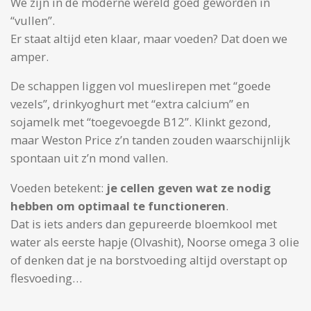
We zijn in de moderne wereld goed geworden in
“vullen”.
Er staat altijd eten klaar, maar voeden? Dat doen we
amper.
De schappen liggen vol mueslirepen met “goede
vezels”, drinkyoghurt met “extra calcium” en
sojamelk met “toegevoegde B12”. Klinkt gezond,
maar Weston Price z’n tanden zouden waarschijnlijk
spontaan uit z’n mond vallen.
Voeden betekent:
je cellen geven wat ze nodig
hebben om optimaal te functioneren
.
Dat is iets anders dan gepureerde bloemkool met
water als eerste hapje (Olvashit), Noorse omega 3 olie
of denken dat je na borstvoeding altijd overstapt op
flesvoeding…