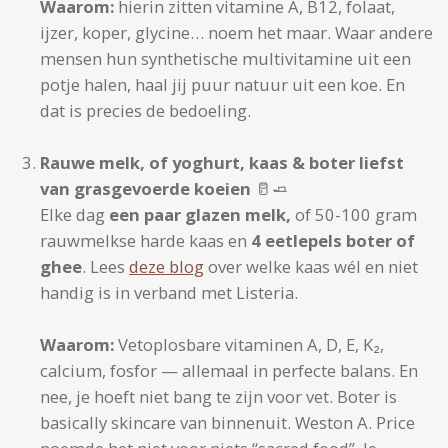
Waarom:
hierin zitten vitamine A, B12, folaat,
ijzer, koper, glycine… noem het maar. Waar andere
mensen hun synthetische multivitamine uit een
potje halen, haal jij puur natuur uit een koe. En
dat is precies de bedoeling.
Rauwe melk, of yoghurt, kaas & boter liefst
van grasgevoerde koeien
🥛🧈
Elke dag
een paar glazen melk,
of 50-100 gram
rauwmelkse harde kaas en
4 eetlepels boter of
ghee
. Lees
deze blog
over welke kaas wél en niet
handig is in verband met Listeria.
Waarom:
Vetoplosbare vitaminen A, D, E, K₂,
calcium, fosfor — allemaal in perfecte balans. En
nee, je hoeft niet bang te zijn voor vet. Boter is
basically skincare van binnenuit. Weston A. Price