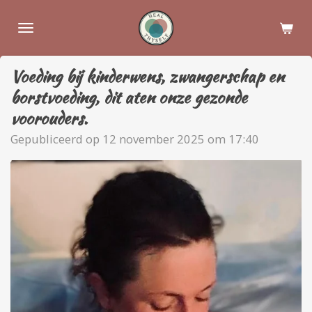
Ga
direct
naar
de
Voeding bij kinderwens, zwangerschap en
hoofdinhoud
borstvoeding, dit aten onze gezonde
voorouders.
Gepubliceerd op 12 november 2025 om 17:40