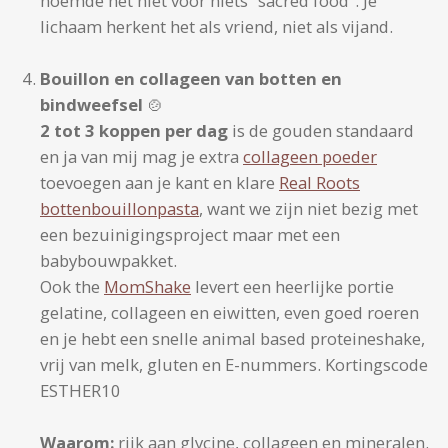
noemde het niet voor niets “sacred food”. Je
lichaam herkent het als vriend, niet als vijand.
Bouillon en collageen van botten en
bindweefsel
🍲
2 tot 3 koppen per dag
is de gouden standaard
en ja van mij mag je extra
collageen poeder
toevoegen aan je kant en klare
Real Roots
bottenbouillonpasta
, want we zijn niet bezig met
een bezuinigingsproject maar met een
babybouwpakket.
Ook the
MomShake
levert een heerlijke portie
gelatine, collageen en eiwitten, even goed roeren
en je hebt een snelle animal based proteineshake,
vrij van melk, gluten en E-nummers. Kortingscode
ESTHER10
Waarom:
rijk aan glycine, collageen en mineralen.