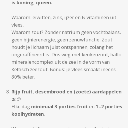
is koning, queen.
Waarom: eiwitten, zink, ijzer en B-vitaminen uit
vlees.
Waarom zout? Zonder natrium geen vochtbalans,
geen bijnierenergie, geen zenuwfunctie. Zout
houdt je lichaam juist ontspannen, zolang het
ongeraffineerd is. Dus weg met keukenzout, hallo
mineralencomplex uit de zee in de vorm van
Keltisch zeezout. Bonus: je vlees smaakt ineens
80% beter.
Rijp fruit, desembrood en (zoete) aardappelen
🍌🥔
Elke dag
minimaal 3 porties fruit
en
1–2 porties
koolhydraten
.