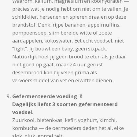
Waarom: kalium, magnesium en koolhydraten —
precies wat je nodig hebt om niet om te vallen. Je
schildklier, hersenen en spieren draaien op deze
brandstof. Denk: rijpe bananen, appelmuffins,
pompoensoep, slim bereide witte of zoete
aardappelen, kokoswater. Eet echt voedsel, niet
“light”. Jij bouwt een baby, geen sixpack.
Natuurlijk hoef jij geen brood te eten als je daar
niet goed op gaat, maar 24 uur gerust
desembrood kan bij velen prima als
vervoersmiddel van vet en eiwitten dienen.
Gefermenteerde voeding
🥬
Dagelijks liefst 3 soorten gefermenteerd
voedsel.
Zuurkool, bietenkvas, kefir, yoghurt, kimchi,
kombucha — de oermoeders deden het al, elke
slok, pluk, gorgel telt.