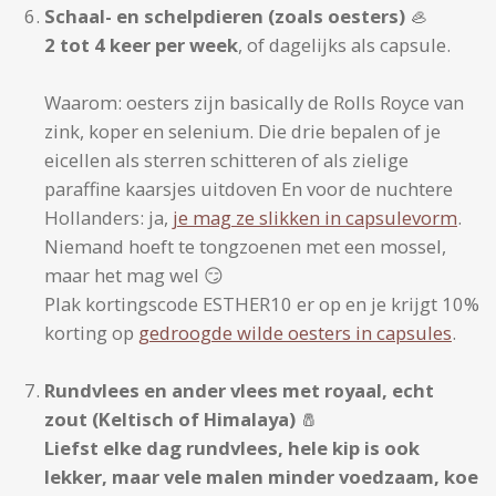
Schaal- en schelpdieren (zoals oesters)
🦪
2 tot 4 keer per week
, of dagelijks als capsule.
Waarom: oesters zijn basically de Rolls Royce van
zink, koper en selenium. Die drie bepalen of je
eicellen als sterren schitteren of als zielige
paraffine kaarsjes uitdoven En voor de nuchtere
Hollanders: ja,
je mag ze slikken in capsulevorm
.
Niemand hoeft te tongzoenen met een mossel,
maar het mag wel 😏
Plak kortingscode ESTHER10 er op en je krijgt 10%
korting op
gedroogde wilde oesters in capsules
.
Rundvlees en ander vlees met royaal, echt
zout (Keltisch of Himalaya)
🧂
Liefst elke dag rundvlees, hele kip is ook
lekker, maar vele malen minder voedzaam, koe