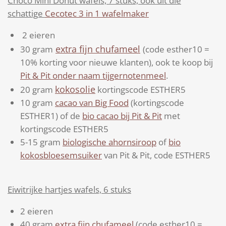
Choco Mini Donut wafels, 7 stuks, ook uit die
schattige
Cecotec 3 in 1 wafelmaker
2 eieren
extra fijn chufameel
30 gram
(code esther10 =
10% korting voor nieuwe klanten), ook te koop bij
Pit & Pit onder naam tijgernotenmeel
.
kokosolie
20 gram
kortingscode ESTHER5
10 gram
cacao van Big Food
(kortingscode
ESTHER1) of de
bio cacao bij Pit & Pit
met
kortingscode ESTHER5
5-15 gram
biologische ahornsiroop
of
bio
kokosbloesemsuiker
van Pit & Pit, code ESTHER5
Eiwitrijke hartjes wafels, 6 stuks
2 eieren
40 gram
extra fijn chufameel
(code esther10 =