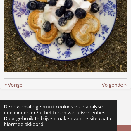
«
Vorige
Volgende
»
Delen
Delen
Deze website gebruikt cookies voor analyse-
© 2022 - 2026 Heal Thy Self
doeleinden en/of het tonen van advertenties.
Door gebruik te blijven maken van de site gaat u
Powered by
JouwWeb
hiermee akkoord.