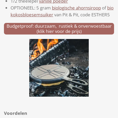
1/2 theelepel
vanille poeder
OPTIONEEL: 5 gram
biologische ahornsiroop
of
bio
kokosbloesemsuiker
van Pit & Pit, code ESTHER5
Budgetproof: duurzaam, rustiek & onverwoestbaar
(klik hier voor de prijs)
Voordelen