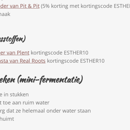
eder van
Pit & Pit
(5% korting met kortingscode ESTHE
maak
sstoffen)
der van
Plent
kortingscode ESTHER10
asta van
Real Roots
kortingscode ESTHER10
eken (mini-fermentatie)
e in stukken
t toe aan ruim water
rg dat ze helemaal onder water staan
chuimt