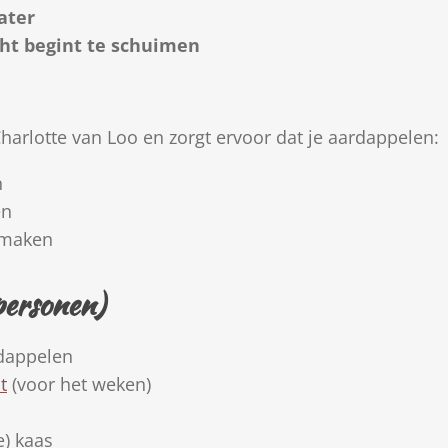
ater
cht begint te schuimen
harlotte van Loo en zorgt ervoor dat je aardappelen:
n
en
 smaken
personen)
rdappelen
t
(voor het weken)
e) kaas