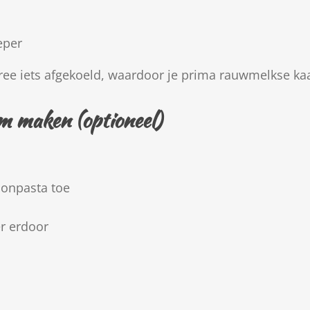
eper
ree iets afgekoeld, waardoor je prima rauwmelkse ka
m maken (optioneel)
lonpasta toe
r erdoor