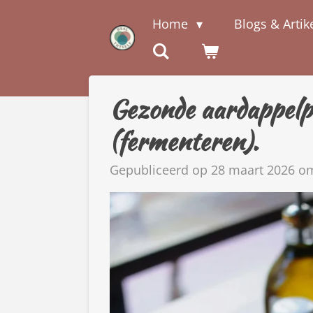
Ga
Home
Blogs & Artik
direct
naar
de
hoofdinhoud
Gezonde aardappelpu
(fermenteren).
Gepubliceerd op 28 maart 2026 o