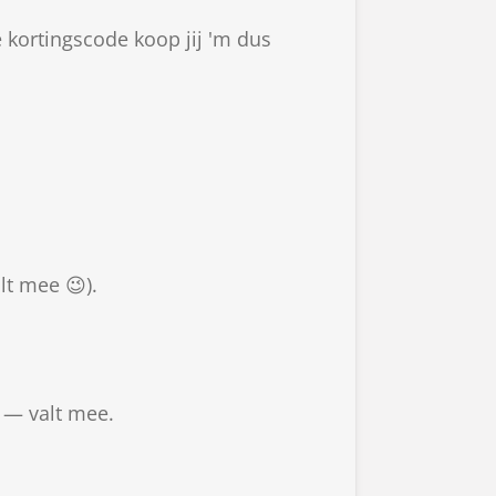
 kortingscode koop jij 'm dus
lt mee 😉).
— valt mee.