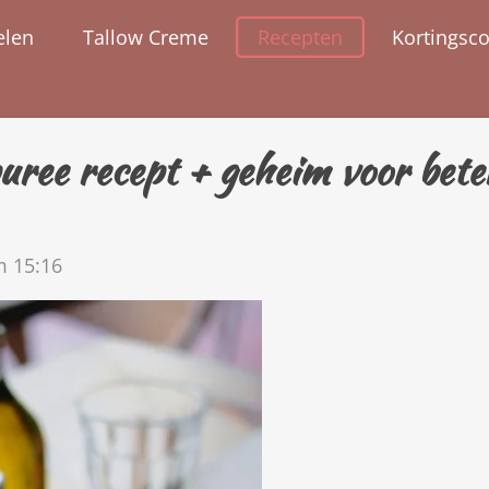
elen
Tallow Creme
Recepten
Kortingsc
ree recept + geheim voor bete
m 15:16