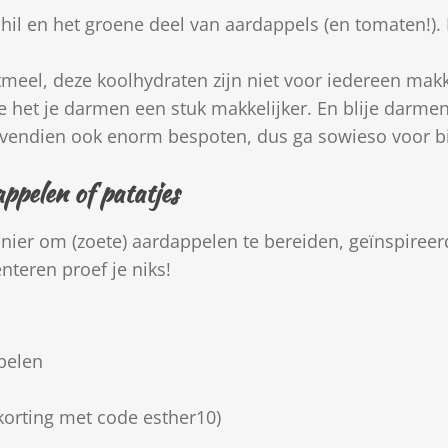
hil en het groene deel van aardappels (en tomaten!). 
eel, deze koolhydraten zijn niet voor iedereen makke
e het je darmen een stuk makkelijker. En blije darme
endien ook enorm bespoten, dus ga sowieso voor b
ppelen of patatjes
anier om (zoete) aardappelen te bereiden, geïnspireer
nteren proef je niks!
ppelen
orting met code esther10)