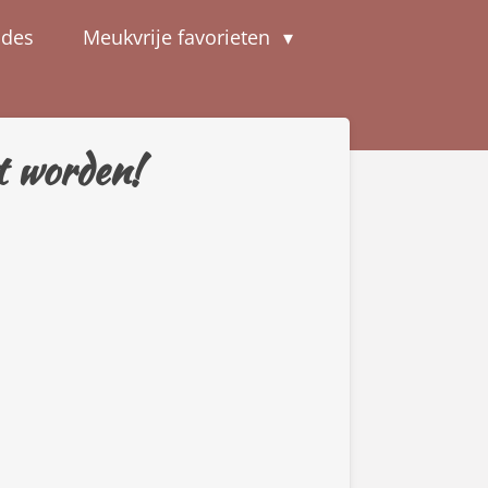
odes
Meukvrije favorieten
t worden!