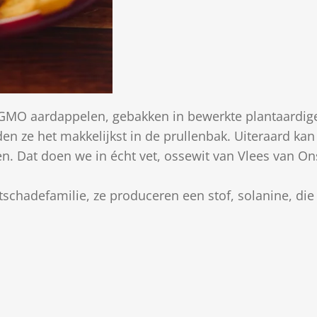
n GMO aardappelen, gebakken in bewerkte plantaardige
den ze het makkelijkst in de prullenbak. Uiteraard ka
. Dat doen we in écht vet, ossewit van V
lees van On
schadefamilie, ze produceren een stof, solanine, die