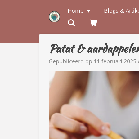
Ga
Home
Blogs & Artik
direct
naar
de
hoofdinhoud
Patat & aardappelen
Gepubliceerd op 11 februari 2025