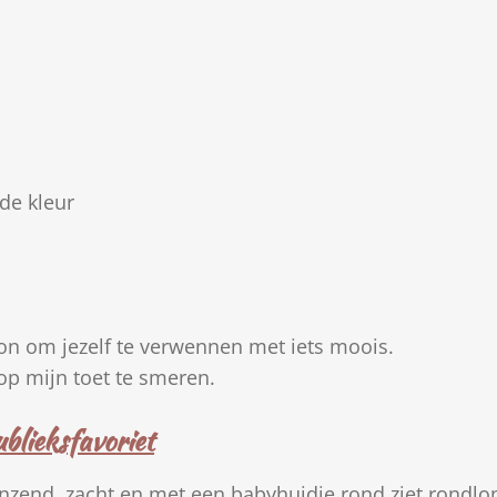
de kleur
oon om jezelf te verwennen met iets moois.
op mijn toet te smeren.
blieksfavoriet
nzend, zacht en met een babyhuidje rond ziet rondlo