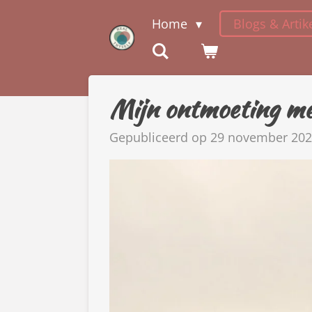
Ga
Home
Blogs & Artik
direct
naar
de
hoofdinhoud
Mijn ontmoeting me
Gepubliceerd op 29 november 202