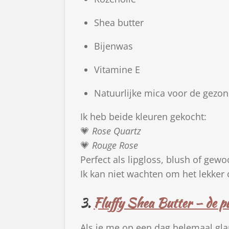
Shea butter
Bijenwas
Vitamine E
Natuurlijke mica voor de gezon
Ik heb beide kleuren gekocht:
💗
Rose Quartz
💗
Rouge Rose
Perfect als lipgloss, blush of gew
Ik kan niet wachten om het lekker 
3.
Fluffy Shea Butter – de pu
Als je me op een dag helemaal gla