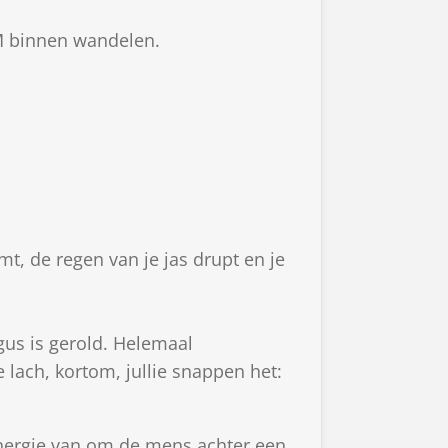
M binnen wandelen.
t, de regen van je jas drupt en je
ogus is gerold. Helemaal
 lach, kortom, jullie snappen het:
 energie van om de mens achter een