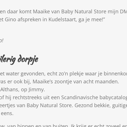
 en daar komt Maaike van Baby Natural Store mijn D
t Gino afspreken in Kudelstaart, ga je mee!”
so!
erig dorpje
t water gevonden, echt zo’n plekje waar je binnenkom
s er ook bij, Maaike’s zoontje van acht maanden.
 Althans, op Jimmy.
lsof hij rechtstreeks uit een Scandinavische babycatal
eertjes van Baby Natural Store. Gezond bekkie, guitige
 eens.
w, van binnen en van buiten. Ik krijg er echt zoveel