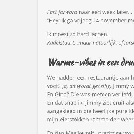
Fast forward
naar een week later…
“Hey! Ik ga vrijdag 14 november me
Ik moest zo hard lachen.
Kudelstaart…maar natuurlijk, ofcor
Warme-vibes in een druil
We hadden een restaurantje aan he
voelt:
ja, dit wordt gezellig.
Jimmy wa
En Gino? Die was meteen verliefd.
En dat snap ik: Jimmy ziet eruit a
aangekleed in die heerlijke pure kl
mijn eierstokken rammelden weer
En dan Maaike zelf…prachtige vrou