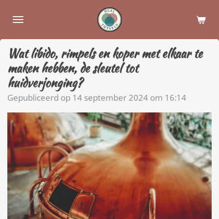
Ga
direct
naar
de
Wat libido, rimpels en koper met elkaar te
hoofdinhoud
maken hebben, de sleutel tot
huidverjonging?
Gepubliceerd op 14 september 2024 om 16:14