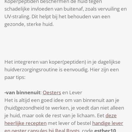
Koperpeptiden beschermen de huid tegen
schadelijke invloeden van buitenaf, zoals vervuiling en
UV-straling. Dit helpt bij het behouden van een
gezonde, sterke huid.
Het integreren van koper(peptiden) in je dagelijkse
huidverzorgingsroutine is eenvoudig. Hier zijn een
paar tips:
-van binnenuit
:
Oesters
en Lever
Het is altijd een goed idee om van binnenuit aan je
(huid)gezondheid te werken, je voedt dan niet alleen
je huid, maar ook de rest van je lichaam. Eet
deze
heerlijke recepten
met lever of bestel
handige lever
en oester capsules bij Real Roots
, code
esther10