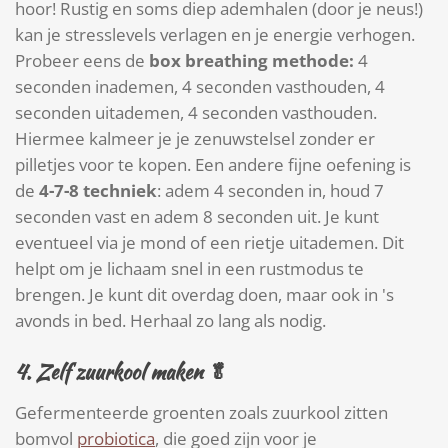
hoor! Rustig en soms diep ademhalen (door je neus!)
kan je stresslevels verlagen en je energie verhogen.
Probeer eens de
b
ox breathing methode:
4
seconden inademen, 4 seconden vasthouden, 4
seconden uitademen, 4 seconden vasthouden.
Hiermee kalmeer je je zenuwstelsel zonder er
pilletjes voor te kopen. Een andere fijne oefening is
de
4-7-8 techniek
: adem 4 seconden in, houd 7
seconden vast en adem 8 seconden uit. Je kunt
eventueel via je mond of een rietje uitademen. Dit
helpt om je lichaam snel in een rustmodus te
brengen. Je kunt dit overdag doen, maar ook in 's
avonds in bed. Herhaal zo lang als nodig.
4.
Zelf zuurkool maken
🥬
Gefermenteerde groenten zoals zuurkool zitten
bomvol
probiotica
, die goed zijn voor je