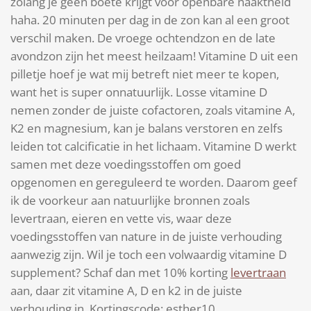
zolang je geen boete krijgt voor openbare naaktheid
haha. 20 minuten per dag in de zon kan al een groot
verschil maken. De vroege ochtendzon en de late
avondzon zijn het meest heilzaam! Vitamine D uit een
pilletje hoef je wat mij betreft niet meer te kopen,
want het is super onnatuurlijk. Losse vitamine D
nemen zonder de juiste cofactoren, zoals vitamine A,
K2 en magnesium, kan je balans verstoren en zelfs
leiden tot calcificatie in het lichaam. Vitamine D werkt
samen met deze voedingsstoffen om goed
opgenomen en gereguleerd te worden. Daarom geef
ik de voorkeur aan natuurlijke bronnen zoals
levertraan, eieren en vette vis, waar deze
voedingsstoffen van nature in de juiste verhouding
aanwezig zijn. Wil je toch een volwaardig vitamine D
supplement? Schaf dan met 10% korting
levertraan
aan, daar zit vitamine A, D en k2 in de juiste
verhouding in. Kortingscode: esther10