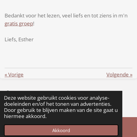
Bedankt voor het lezen, veel liefs en tot ziens in m'n
gratis groep
!
Liefs, Esther
«
Vorige
Volgende
»
Delen
Delen
Deze website gebruikt cookies voor analyse-
© 2022 - 2026 Heal Thy Self
doeleinden en/of het tonen van advertenties.
Door gebruik te blijven maken van de site gaat u
Powered by
JouwWeb
hiermee akkoord.
Akkoord
Instagram