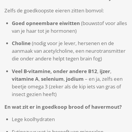
Zelfs de goedkoopste eieren zitten bomvol:
Goed opneembare eiwitten
(bouwstof voor alles
van je haar tot je hormonen)
Choline
(nodig voor je lever, hersenen en de
aanmaak van acetylcholine, een neurotransmitter
die onder andere helpt tegen brain fog)
Veel B-vitamine, onder andere B12
,
ijzer
,
vitamine A
,
selenium
,
jodium
– en ja, zelfs een
beetje omega 3 (zeker als de kip iets van gras of
insect gezien heeft)
En wat zit er in goedkoop brood of havermout?
Lege koolhydraten
Fytinezuur wat je berooft van mineralen