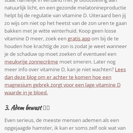
natuurlijk licht, en een gezonde melatonineproductie
helpt bij de regulatie van vitamine D. Uiteraard ben jij
zo wijs om niet op het heetst van de zon uren te gaan
bakken met je witte winterhuid. Koop geen losse
vitamine D meer, zoek een
gratis app
om bij de te
houden hoe krachtig de zon is zodat je weet wanneer
je de schaduw op moet zoeken of eventueel een
meukvrije zonnecrème
moet smeren. Later nog
meer info over vitamine D, kan je niet wachten?
Lees
dan deze blog om er achter te komen hoe een
magnesium gebrek zorgt voor een lage vitamine D
waarde in je bloed.
3.
Adem bewust
😮‍💨
Even serieus, de meeste mensen ademen als een
opgejaagde hamster, ik kan er soms zelf ook wat van