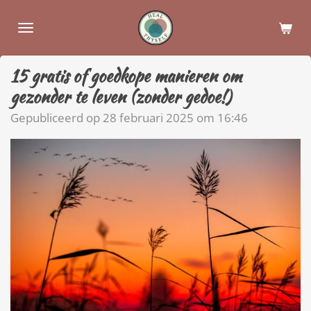
Ga
direct
naar
de
15 gratis of goedkope manieren om
hoofdinhoud
gezonder te leven (zonder gedoe!)
Gepubliceerd op 28 februari 2025 om 16:46