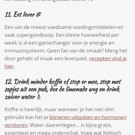
11.
Eet lever
🍖
Een van de meest voedzame voedingsmiddelen en
vaak supergoedkoop. Een kleine hoeveelheid per
week is al een gamechanger voor je energie en
immuunsysteem. Geen fan van de smaak? Meng het
door gehakt of maak een leverpaté,
recepten vind je
hier
.
12.
Drink minder koffie of stop er mee, stop met
sapjes uit een pak, doe de limonade weg en drink
zuiver water
💧
Koffie is heerlijk, maar wanneer je het niet slim
gebruikt kan het je
bijnieren uitputten en hormonen
verstoren
. Water daarentegen… is bijna gratis,
essentieel en mega onderschat. Voeg wat Keltisch