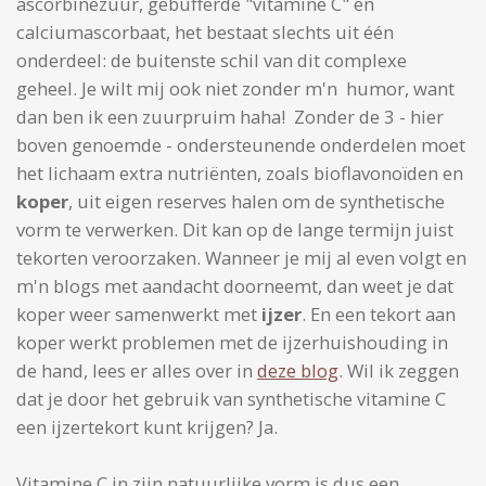
ascorbinezuur, gebufferde "vitamine C" en
calciumascorbaat, het bestaat slechts uit één
onderdeel: de buitenste schil van dit complexe
geheel. Je wilt mij ook niet zonder m'n humor, want
dan ben ik een zuurpruim haha! Zonder de 3 - hier
boven genoemde - ondersteunende onderdelen moet
het lichaam extra nutriënten, zoals bioflavonoïden en
koper
, uit eigen reserves halen om de synthetische
vorm te verwerken. Dit kan op de lange termijn juist
tekorten veroorzaken. Wanneer je mij al even volgt en
m'n blogs met aandacht doorneemt, dan weet je dat
koper weer samenwerkt met
ijzer
. En een tekort aan
koper werkt problemen met de ijzerhuishouding in
de hand, lees er alles over in
deze blog
. Wil ik zeggen
dat je door het gebruik van synthetische vitamine C
een ijzertekort kunt krijgen? Ja.
Vitamine C in zijn natuurlijke vorm is dus een