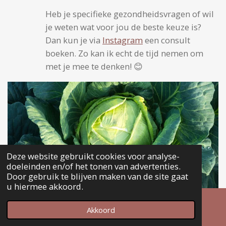
Heb je specifieke gezondheidsvragen of wil
je weten wat voor jou de beste keuze is?
Dan kun je via
Instagram
een consult
boeken. Zo kan ik echt de tijd nemen om
met je mee te denken! 😊
Deze website gebruikt cookies voor analyse-
doeleinden en/of het tonen van advertenties.
Door gebruik te blijven maken van de site gaat
u hiermee akkoord.
Bonus: zuurkool, een natuurlijke bron van vitamine
Akkoord
Instagram
C