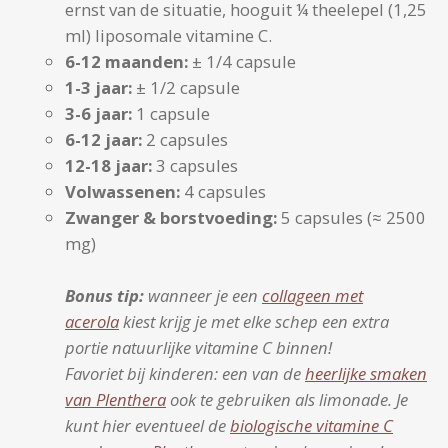
ernst van de situatie, hooguit ¼ theelepel (1,25
ml) liposomale vitamine C.
6-12 maanden:
± 1/4 capsule
1-3 jaar:
± 1/2 capsule
3-6 jaar:
1 capsule
6-12 jaar:
2 capsules
12-18 jaar:
3 capsules
Volwassenen:
4 capsules
Zwanger & borstvoeding:
5 capsules (≈ 2500
mg)
Bonus tip:
wanneer je een
collageen met
acerola
kiest krijg je met elke schep een extra
portie natuurlijke vitamine C binnen!
Favoriet bij kinderen: een van de
heerlijke smaken
van Plenthera
ook te gebruiken als limonade. Je
kunt hier eventueel de
biologische vitamine C