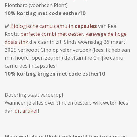
Plenthera (voorheen Plent)
10% korting met code esther10
✔️
Biologische camu camu in
capsules
van Real
Roots,
perfecte combi met oester, vanwege de hoge
dosis zink
die daar in zit! Sinds woensdag 26 maart
2025 verkoopt Gino op veler verzoek (lees: ik heb aan
m'n hoofd lopen zeuren) de vitamine C-rijke camu
camu bes in capsules!
10% korting krijgen met code esther10
Dosering staat verderop!
Wanneer je alles over zink en oesters wilt weten lees
dan
dit artikel
!
Maar wat als je (flink) ziek bent? Dan toch maar