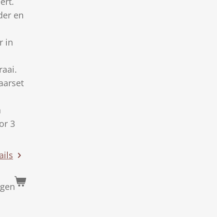
ert.
der en
r in
aai.
jaarset
n
or 3
ails
agen