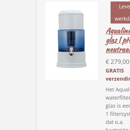
Leve
werkd
Aqualine
glas | p
neutraa
€ 279,00
GRATIS
verzendi
Het Aqual
waterfilte
glas is ee
1 filtersy
dat o.a.