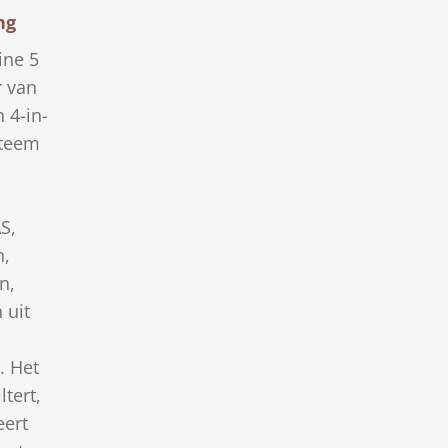
ng
ine 5
r van
n 4-in-
steem
S,
,
n,
 uit
. Het
ltert,
eert