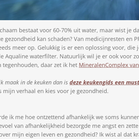
ichaam bestaat voor 60-70% uit water, maar wist je da
onze gezondheid kan schaden? Van medicijnresten en PF
eds meer op. Gelukkig is er een oplossing voor, die j
e Aqualine waterfilter. Natuurlijk wil je er ook voor zo
kan tegenhouden, daar zet ik het
MineralenComplex van
ik maak in de keuken dan is
deze keukengids een must
s mijn verhaal en kies voor je gezondheid.
rde ik me hoe ontzettend afhankelijk we soms kunnen 
gevoel van afhankelijkheid bezorgde me angst en zett
ver mijn eigen leven en gezondheid? Ik wist al dat kr