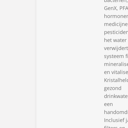
bacteriën,
GenX, PFA
hormonen
medicijne
pesticiden
het water
verwijdert
systeem fi
mineralis
en vitalise
Kristalhel
gezond
drinkwate
een
handomdr
Inclusief 