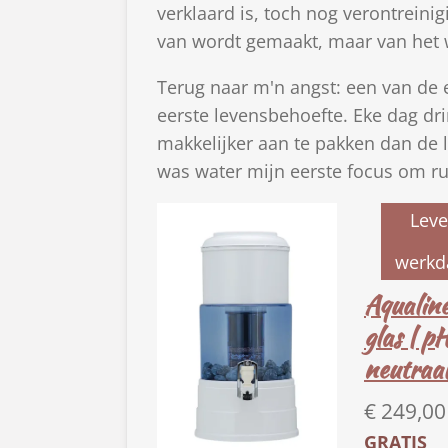
verklaard is, toch nog verontreini
van wordt gemaakt, maar van het wa
Terug naar m'n angst: een van de 
eerste levensbehoefte. Eke dag dri
makkelijker aan te pakken dan de 
was water mijn eerste focus om ru
Leve
werkd
Aqualine
glas | p
neutraa
€ 249,00
GRATIS