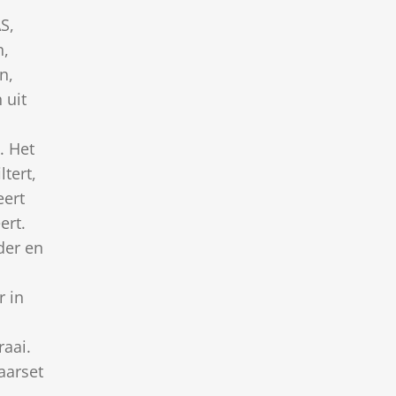
S,
,
n,
 uit
. Het
ltert,
eert
ert.
der en
r in
aai.
jaarset