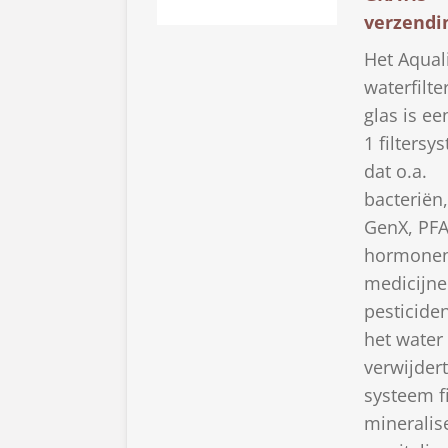
verzendi
Het Aqual
waterfilte
glas is ee
1 filtersy
dat o.a.
bacteriën,
GenX, PFA
hormonen
medicijne
pesticiden
het water
verwijdert
systeem fi
mineralis