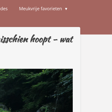
odes
Meukvrije favorieten
isschien hoopt - wat