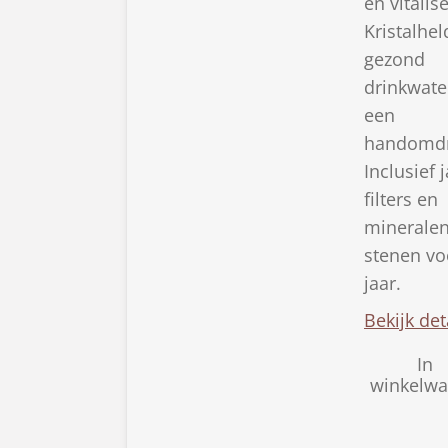
en vitalise
Kristalhel
gezond
drinkwate
een
handomdr
Inclusief 
filters en
minerale
stenen vo
jaar.
Bekijk det
In
winkelw