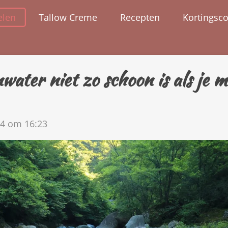
elen
Tallow Creme
Recepten
Kortingsc
ter niet zo schoon is als je m
4 om 16:23