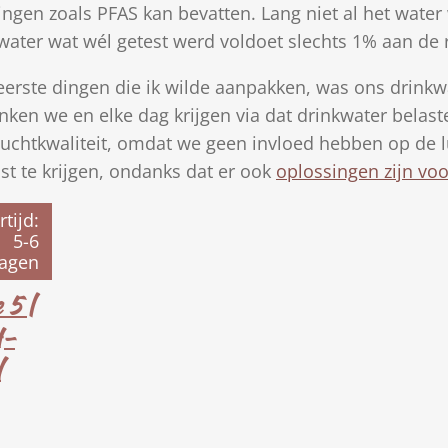
gingen zoals PFAS kan bevatten. Lang niet al het water
ter wat wél getest werd voldoet slechts 1% aan de ric
eerste dingen die ik wilde aanpakken, was ons drinkwa
nken we en elke dag krijgen via dat drinkwater belaste
luchtkwaliteit, omdat we geen invloed hebben op de 
st te krijgen, ondanks dat er ook
oplossingen zijn voo
rtijd:
5-6
agen
 5 |
H-
l