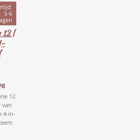
rtijd:
5-6
agen
 12 |
H-
l
ng
ine 12
r van
n 4-in-
steem